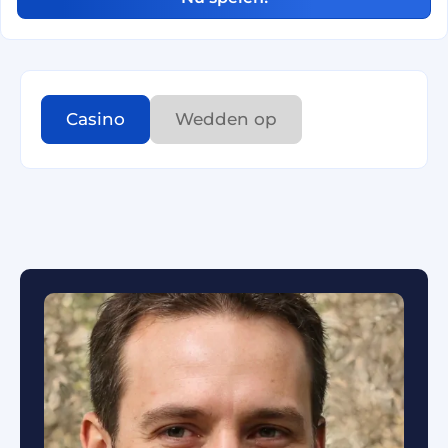
Casino
Wedden op