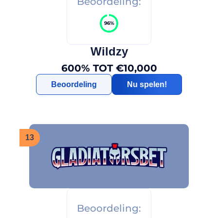
Beoordeling:
96%
Wildzy
600% TOT €10,000
Beoordeling
Nu spelen!
13
Beoordeling: