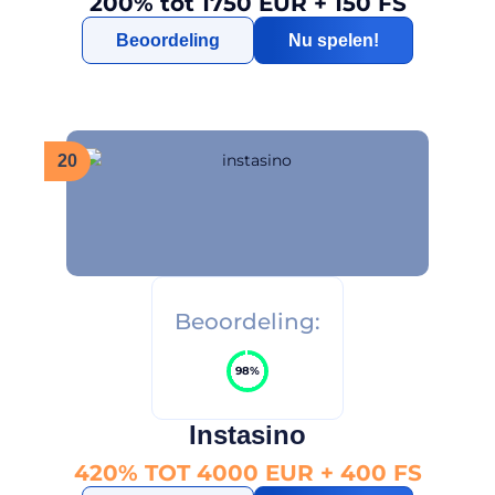
200% tot 1750 EUR + 150 FS
Beoordeling
Nu spelen!
20
Beoordeling:
98%
Instasino
420% TOT 4000 EUR + 400 FS