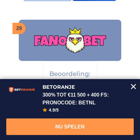
29
Beoordeling:
BETORANJE
95%
300% TOT €11 500 + 400 FS:
PRONOCODE: BETNL
FanoBet
4.9/5
325% TOT 3000 EUR + 150 FS
NU SPELEN
Beoordeling
Nu spelen!