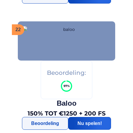
22
Beoordeling:
97%
Baloo
150% TOT €1250 + 200 FS
Beoordeling
Nu spelen!