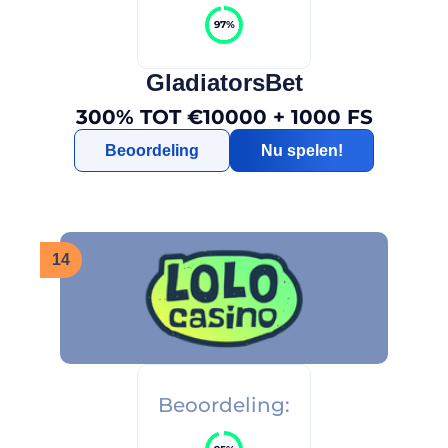
97%
GladiatorsBet
300% TOT €10000 + 1000 FS
Beoordeling
Nu spelen!
14
Beoordeling: