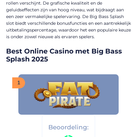
rollen verschijnt. De grafische kwaliteit en de
geluidseffecten zijn van hoog niveau, wat bijdraagt aan
een zeer vermakelijke spelervaring. De Big Bass Splash
slot biedt verschillende bonusfuncties en een aantrekkelijk
uitbetalingspercentage, waardoor het een populaire keuze
is onder zowel nieuwe als ervaren spelers.
Best Online Casino met Big Bass
Splash 2025
1
Beoordeling: