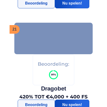
Beoordeling
Nu spelen!
21
Beoordeling:
97%
Dragobet
420% TOT €4,000 + 400 FS
Beoordeling
Nu spelen!