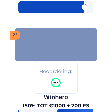
23
Beoordeling:
95%
Winhero
150% TOT €1000 + 200 FS