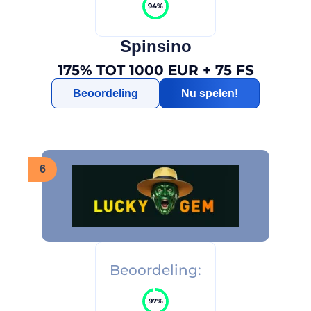
94%
Spinsino
175% TOT 1000 EUR + 75 FS
Beoordeling
Nu spelen!
6
Beoordeling:
97%