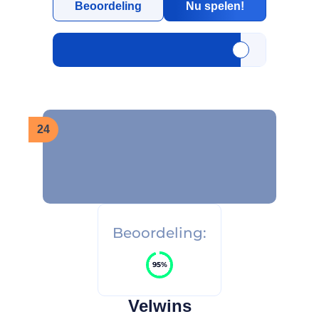
Beoordeling
Nu spelen!
24
Beoordeling:
95%
Velwins